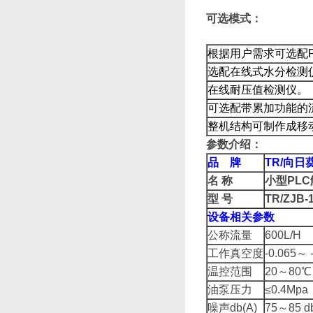
可选模式：
根据用户需求可选配P
选配在线式水分检测
在线耐压值检测仪。
可选配带累加功能的流量
整机结构可制作成移动式
参数介绍：
品 牌
TR/
向日葵
名
称
小型PL
型
号
TR/ZJB-
设备相关参数
公称流量
600L/H
工作真空度
-0.065～ 
温控范围
20～80℃
油泵压力
≤0.4Mpa
噪声db(A)
75～85 d