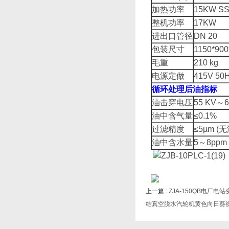
加热功率
15KW SS
整机功率
17KW
进出口管径
DN 20
包装尺寸
1150*90
毛重
210 kg
电源定做
415V 50
循环处理后油指标
油击穿电压
55 KV～6
油中含气量
≤0.1%
过滤精度
≤5µm (
油中含水量
5～8ppm
上一篇 :
ZJA-150QB电厂
结真空脱水汽轮机黄色向日葵