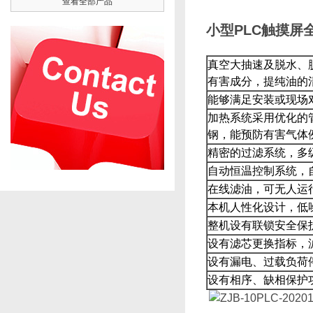
查看全部产品
小型PLC触摸屏
真空大抽速及脱水、
有害成分，提纯油的
能够满足安装或现场对
加热系统采用优化的管路设
钢，能预防有害气体例
精密的过滤系统，多
自动恒温控制系统，
在线滤油，可无人运行
本机人性化设计，低噪音
整机设有联锁安全保护
设有滤芯更换指标，
设有漏电、过载负荷停
设有相序、缺相保护功能